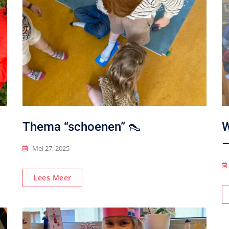
Thema “schoenen” 👠
W
–
Mei 27, 2025
Lees Meer