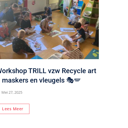
orkshop TRILL vzw Recycle art
 maskers en vleugels 🎭🪽
Mei 27, 2025
Lees Meer